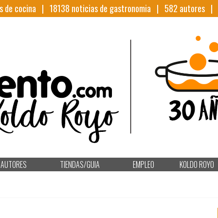
s de cocina |
18138
noticias de gastronomia |
582
autores 
AUTORES
TIENDAS/GUIA
EMPLEO
KOLDO ROYO