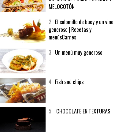
1
CRUNCH WRAP SUPREME CON
SOFRITO DE TOMATE AL CAFÉ Y
MELOCOTÓN
2
El solomillo de buey y un vino
generoso | Recetas y
menúsCarnes
3
Un menú muy generoso
4
Fish and chips
5
CHOCOLATE EN TEXTURAS