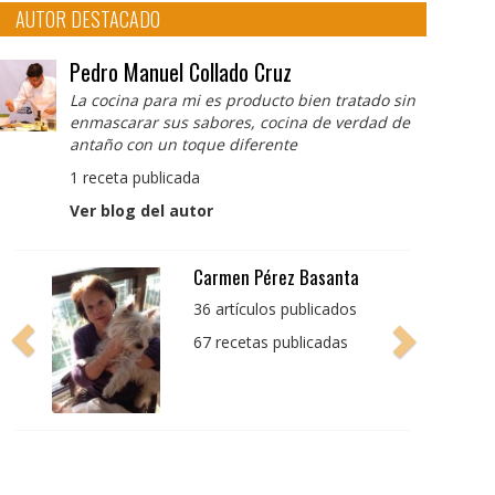
AUTOR DESTACADO
Pedro Manuel Collado Cruz
La cocina para mi es producto bien tratado sin
enmascarar sus sabores, cocina de verdad de
antaño con un toque diferente
1 receta publicada
Ver blog del autor
Pedro Manuel Collado
Cruz
La cocina para mi es
producto bien tratado
sin enmascarar sus
sabores, cocina de
verdad de antaño con
un toque diferente
1 receta publicada