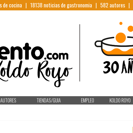
s de cocina |
18138
noticias de gastronomia |
582
autores 
AUTORES
TIENDAS/GUIA
EMPLEO
KOLDO ROYO