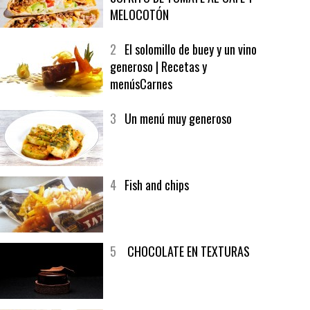
1
CRUNCH WRAP SUPREME CON
SOFRITO DE TOMATE AL CAFÉ Y
MELOCOTÓN
2
El solomillo de buey y un vino
generoso | Recetas y
menúsCarnes
3
Un menú muy generoso
4
Fish and chips
5
CHOCOLATE EN TEXTURAS