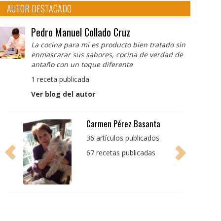
AUTOR DESTACADO
Pedro Manuel Collado Cruz
La cocina para mi es producto bien tratado sin
enmascarar sus sabores, cocina de verdad de
antaño con un toque diferente
1 receta publicada
Ver blog del autor
Pedro Manuel Collado
Cruz
La cocina para mi es
producto bien tratado
sin enmascarar sus
sabores, cocina de
verdad de antaño con
un toque diferente
1 receta publicada