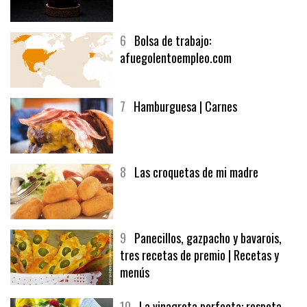
5
CHOCOLATE EN TEXTURAS
6
Bolsa de trabajo:
afuegolentoempleo.com
7
Hamburguesa | Carnes
8
Las croquetas de mi madre
9
Panecillos, gazpacho y bavarois,
tres recetas de premio | Recetas y
menús