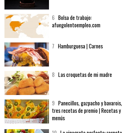
5
CHOCOLATE EN TEXTURAS
6
Bolsa de trabajo:
afuegolentoempleo.com
7
Hamburguesa | Carnes
8
Las croquetas de mi madre
9
Panecillos, gazpacho y bavarois,
tres recetas de premio | Recetas y
menús