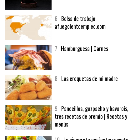
5
CHOCOLATE EN TEXTURAS
6
Bolsa de trabajo:
afuegolentoempleo.com
7
Hamburguesa | Carnes
8
Las croquetas de mi madre
9
Panecillos, gazpacho y bavarois,
tres recetas de premio | Recetas y
menús