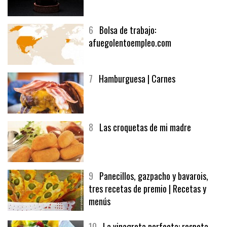
5
CHOCOLATE EN TEXTURAS
6
Bolsa de trabajo:
afuegolentoempleo.com
7
Hamburguesa | Carnes
8
Las croquetas de mi madre
9
Panecillos, gazpacho y bavarois,
tres recetas de premio | Recetas y
menús