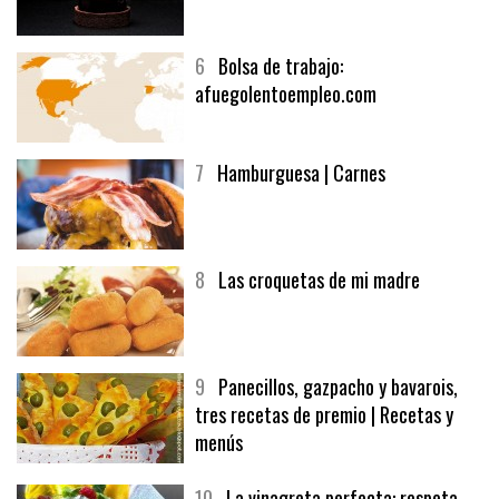
5
CHOCOLATE EN TEXTURAS
6
Bolsa de trabajo:
afuegolentoempleo.com
7
Hamburguesa | Carnes
8
Las croquetas de mi madre
9
Panecillos, gazpacho y bavarois,
tres recetas de premio | Recetas y
menús