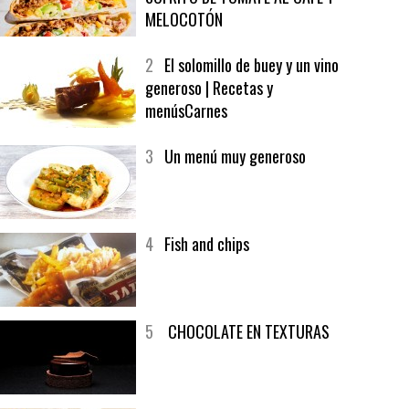
1
CRUNCH WRAP SUPREME CON
SOFRITO DE TOMATE AL CAFÉ Y
MELOCOTÓN
2
El solomillo de buey y un vino
generoso | Recetas y
menúsCarnes
3
Un menú muy generoso
4
Fish and chips
5
CHOCOLATE EN TEXTURAS