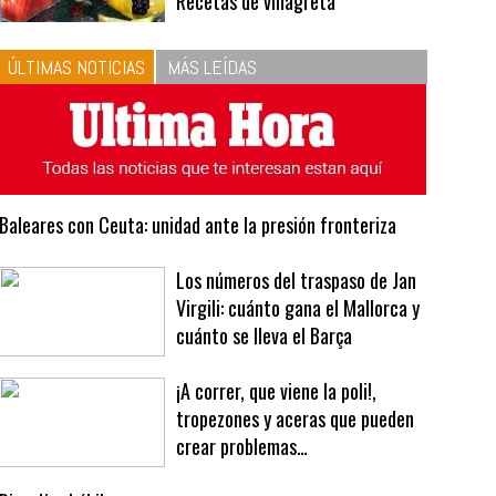
10
La vinagreta perfecta:
respeta las proporciones.
Recetas de vinagreta
ÚLTIMAS NOTICIAS
MÁS LEÍDAS
Baleares con Ceuta: unidad ante la presión fronteriza
Los números del traspaso de Jan
Virgili: cuánto gana el Mallorca y
cuánto se lleva el Barça
¡A correr, que viene la poli!,