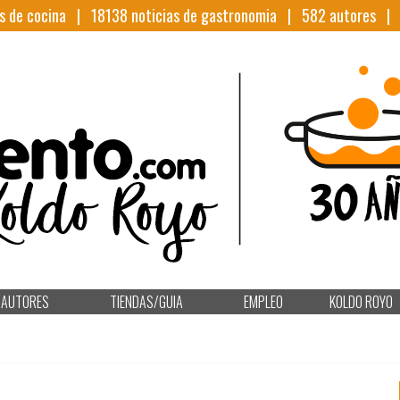
s de cocina |
18138
noticias de gastronomia |
582
autores 
AUTORES
TIENDAS/GUIA
EMPLEO
KOLDO ROYO