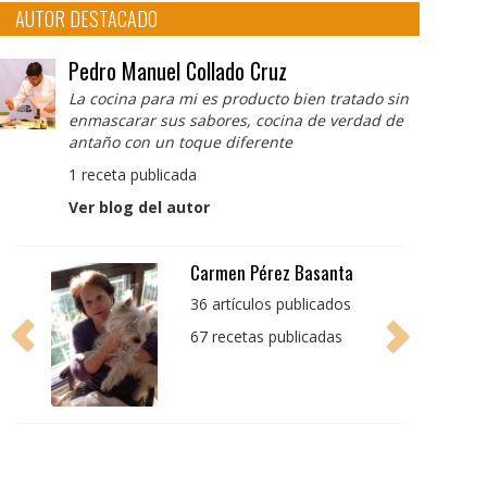
AUTOR DESTACADO
Pedro Manuel Collado Cruz
La cocina para mi es producto bien tratado sin
enmascarar sus sabores, cocina de verdad de
antaño con un toque diferente
1 receta publicada
Ver blog del autor
Pedro Manuel Collado
Cruz
La cocina para mi es
producto bien tratado
sin enmascarar sus
sabores, cocina de
verdad de antaño con
un toque diferente
1 receta publicada