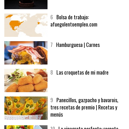
5
CHOCOLATE EN TEXTURAS
6
Bolsa de trabajo:
afuegolentoempleo.com
7
Hamburguesa | Carnes
8
Las croquetas de mi madre
9
Panecillos, gazpacho y bavarois,
tres recetas de premio | Recetas y
menús