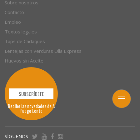
Empresas
Sobre nosotros
Contacto
Empleo
Textos legales
Taps de Cadaques
Lentejas con Verduras Olla Express
Huevos sin Aceite
Toggle
navigation
SUBSCRÍBETE
Recibe las novedades de A
Fuego Lento