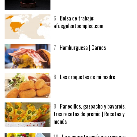
5
CHOCOLATE EN TEXTURAS
6
Bolsa de trabajo:
afuegolentoempleo.com
7
Hamburguesa | Carnes
8
Las croquetas de mi madre
9
Panecillos, gazpacho y bavarois,
tres recetas de premio | Recetas y
menús