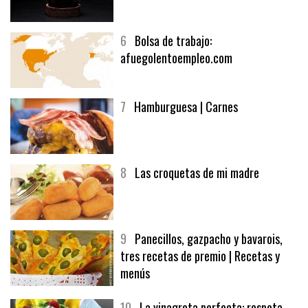
5
CHOCOLATE EN TEXTURAS
6
Bolsa de trabajo:
afuegolentoempleo.com
7
Hamburguesa | Carnes
8
Las croquetas de mi madre
9
Panecillos, gazpacho y bavarois,
tres recetas de premio | Recetas y
menús