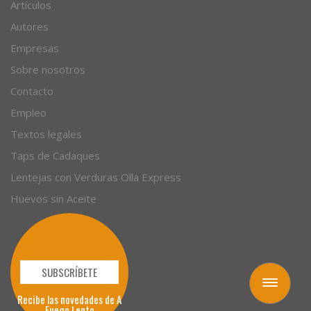
Artículos
Autores
Empresas
Sobre nosotros
Contacto
Empleo
Textos legales
Taps de Cadaques
Lentejas con Verduras Olla Express
Huevos sin Aceite
SUBSCRÍBETE
Toggle
Recibe las novedades de A
navigation
Fuego Lento