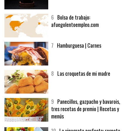
5
CHOCOLATE EN TEXTURAS
6
Bolsa de trabajo:
afuegolentoempleo.com
7
Hamburguesa | Carnes
8
Las croquetas de mi madre
9
Panecillos, gazpacho y bavarois,
tres recetas de premio | Recetas y
menús