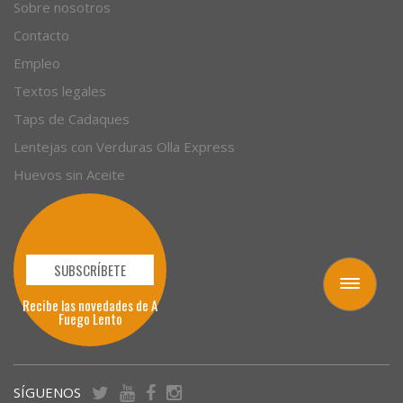
Empresas
Sobre nosotros
Contacto
Empleo
Textos legales
Taps de Cadaques
Lentejas con Verduras Olla Express
Huevos sin Aceite
Toggle
navigation
SUBSCRÍBETE
Recibe las novedades de A
Fuego Lento