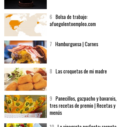
5
CHOCOLATE EN TEXTURAS
6
Bolsa de trabajo:
afuegolentoempleo.com
7
Hamburguesa | Carnes
8
Las croquetas de mi madre
9
Panecillos, gazpacho y bavarois,
tres recetas de premio | Recetas y
menús