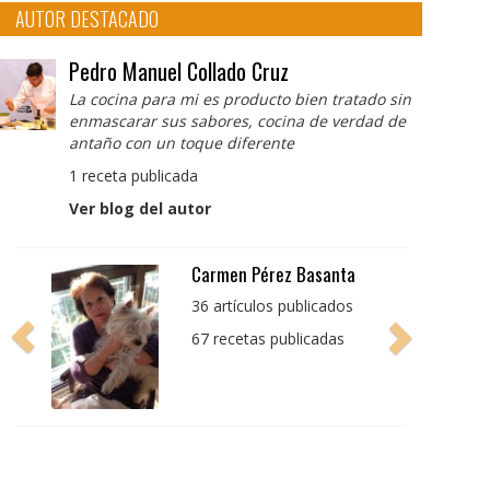
AUTOR DESTACADO
Pedro Manuel Collado Cruz
La cocina para mi es producto bien tratado sin
enmascarar sus sabores, cocina de verdad de
antaño con un toque diferente
1 receta publicada
Ver blog del autor
Pedro Manuel Collado
Cruz
La cocina para mi es
producto bien tratado
sin enmascarar sus
sabores, cocina de
verdad de antaño con
un toque diferente
1 receta publicada