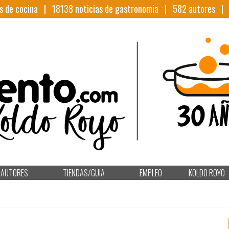
s de cocina |
18138
noticias de gastronomia |
582
autores 
AUTORES
TIENDAS/GUIA
EMPLEO
KOLDO ROYO