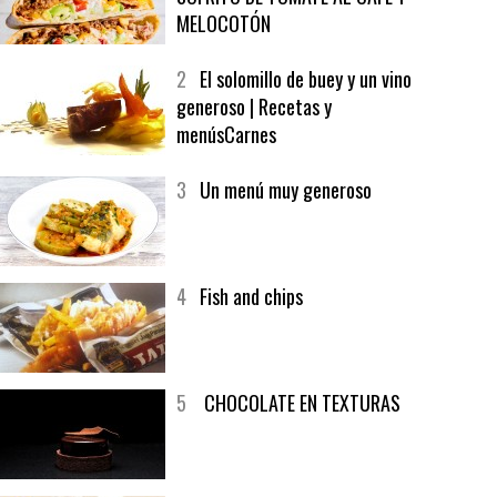
1
CRUNCH WRAP SUPREME CON
SOFRITO DE TOMATE AL CAFÉ Y
MELOCOTÓN
2
El solomillo de buey y un vino
generoso | Recetas y
menúsCarnes
3
Un menú muy generoso
4
Fish and chips
5
CHOCOLATE EN TEXTURAS