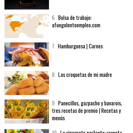
5
CHOCOLATE EN TEXTURAS
6
Bolsa de trabajo:
afuegolentoempleo.com
7
Hamburguesa | Carnes
8
Las croquetas de mi madre
9
Panecillos, gazpacho y bavarois,
tres recetas de premio | Recetas y
menús