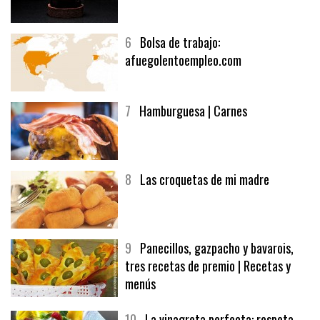
5
CHOCOLATE EN TEXTURAS
6
Bolsa de trabajo:
afuegolentoempleo.com
7
Hamburguesa | Carnes
8
Las croquetas de mi madre
9
Panecillos, gazpacho y bavarois,
tres recetas de premio | Recetas y
menús