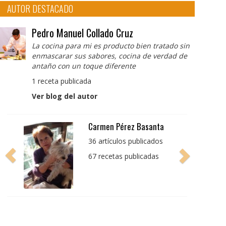
AUTOR DESTACADO
Pedro Manuel Collado Cruz
La cocina para mi es producto bien tratado sin
enmascarar sus sabores, cocina de verdad de
antaño con un toque diferente
1 receta publicada
Ver blog del autor
Pedro Manuel Collado
Cruz
La cocina para mi es
producto bien tratado
sin enmascarar sus
sabores, cocina de
verdad de antaño con
un toque diferente
1 receta publicada