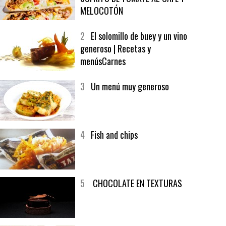
1
CRUNCH WRAP SUPREME CON
SOFRITO DE TOMATE AL CAFÉ Y
MELOCOTÓN
2
El solomillo de buey y un vino
generoso | Recetas y
menúsCarnes
3
Un menú muy generoso
4
Fish and chips
5
CHOCOLATE EN TEXTURAS