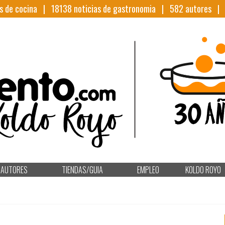
s de cocina |
18138
noticias de gastronomia |
582
autores 
AUTORES
TIENDAS/GUIA
EMPLEO
KOLDO ROYO