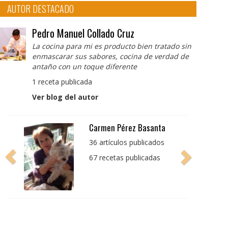
AUTOR DESTACADO
Pedro Manuel Collado Cruz
La cocina para mi es producto bien tratado sin
enmascarar sus sabores, cocina de verdad de
antaño con un toque diferente
1 receta publicada
Ver blog del autor
Pedro Manuel Collado
Cruz
La cocina para mi es
producto bien tratado
sin enmascarar sus
sabores, cocina de
verdad de antaño con
un toque diferente
1 receta publicada