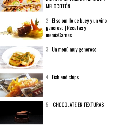
1
CRUNCH WRAP SUPREME CON
SOFRITO DE TOMATE AL CAFÉ Y
MELOCOTÓN
2
El solomillo de buey y un vino
generoso | Recetas y
menúsCarnes
3
Un menú muy generoso
4
Fish and chips
5
CHOCOLATE EN TEXTURAS