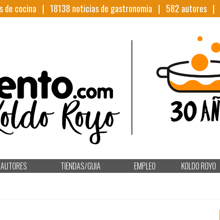
s de cocina |
18138
noticias de gastronomia |
582
autores 
AUTORES
TIENDAS/GUIA
EMPLEO
KOLDO ROYO