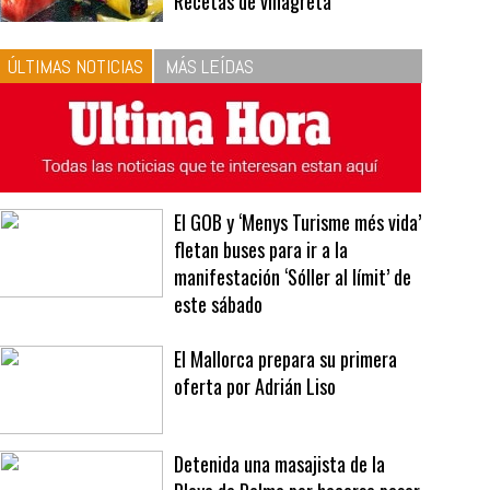
10
La vinagreta perfecta:
respeta las proporciones.
Recetas de vinagreta
ÚLTIMAS NOTICIAS
MÁS LEÍDAS
El GOB y ‘Menys Turisme més vida’
fletan buses para ir a la
manifestación ‘Sóller al límit’ de
este sábado
El Mallorca prepara su primera
oferta por Adrián Liso