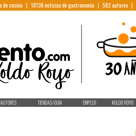
s de cocina |
18138
noticias de gastronomia |
582
autores 
AUTORES
TIENDAS/GUIA
EMPLEO
KOLDO ROYO