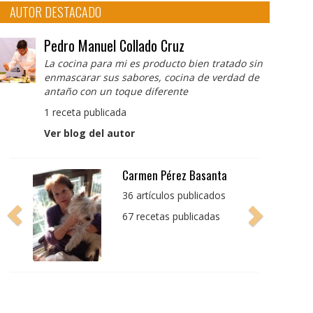
AUTOR DESTACADO
Pedro Manuel Collado Cruz
La cocina para mi es producto bien tratado sin
enmascarar sus sabores, cocina de verdad de
antaño con un toque diferente
1 receta publicada
Ver blog del autor
Pedro Manuel Collado
Cruz
La cocina para mi es
producto bien tratado
sin enmascarar sus
sabores, cocina de
verdad de antaño con
un toque diferente
1 receta publicada