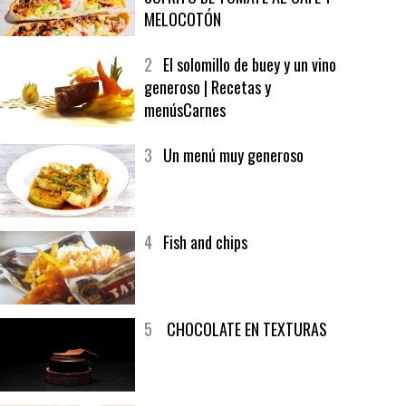
1
CRUNCH WRAP SUPREME CON
SOFRITO DE TOMATE AL CAFÉ Y
MELOCOTÓN
2
El solomillo de buey y un vino
generoso | Recetas y
menúsCarnes
3
Un menú muy generoso
4
Fish and chips
5
CHOCOLATE EN TEXTURAS