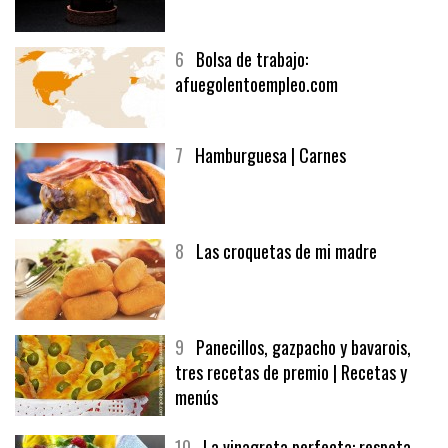
5
CHOCOLATE EN TEXTURAS
6
Bolsa de trabajo:
afuegolentoempleo.com
7
Hamburguesa | Carnes
8
Las croquetas de mi madre
9
Panecillos, gazpacho y bavarois,
tres recetas de premio | Recetas y
menús