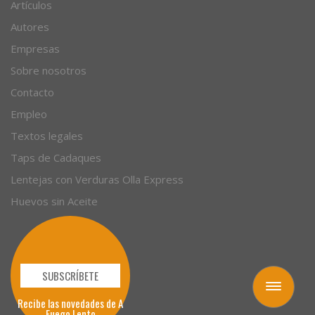
Recetas
Artículos
Autores
Empresas
Sobre nosotros
Contacto
Empleo
Textos legales
Taps de Cadaques
Lentejas con Verduras Olla Express
Huevos sin Aceite
Toggle
navigation
SUBSCRÍBETE