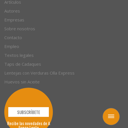
Recetas
Artículos
Autores
Empresas
Sobre nosotros
Contacto
Empleo
Textos legales
Taps de Cadaques
Lentejas con Verduras Olla Express
Huevos sin Aceite
Toggle
navigation
SUBSCRÍBETE