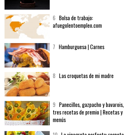
5
CHOCOLATE EN TEXTURAS
6
Bolsa de trabajo:
afuegolentoempleo.com
7
Hamburguesa | Carnes
8
Las croquetas de mi madre
9
Panecillos, gazpacho y bavarois,
tres recetas de premio | Recetas y
menús