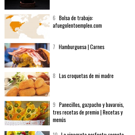
5
CHOCOLATE EN TEXTURAS
6
Bolsa de trabajo:
afuegolentoempleo.com
7
Hamburguesa | Carnes
8
Las croquetas de mi madre
9
Panecillos, gazpacho y bavarois,
tres recetas de premio | Recetas y
menús