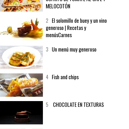
1
CRUNCH WRAP SUPREME CON
SOFRITO DE TOMATE AL CAFÉ Y
MELOCOTÓN
2
El solomillo de buey y un vino
generoso | Recetas y
menúsCarnes
3
Un menú muy generoso
4
Fish and chips
5
CHOCOLATE EN TEXTURAS