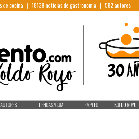
s de cocina |
18138
noticias de gastronomia |
582
autores 
AUTORES
TIENDAS/GUIA
EMPLEO
KOLDO ROYO