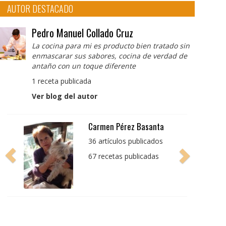
AUTOR DESTACADO
Pedro Manuel Collado Cruz
La cocina para mi es producto bien tratado sin
enmascarar sus sabores, cocina de verdad de
antaño con un toque diferente
1 receta publicada
Ver blog del autor
Pedro Manuel Collado
Cruz
La cocina para mi es
producto bien tratado
sin enmascarar sus
sabores, cocina de
verdad de antaño con
un toque diferente
1 receta publicada