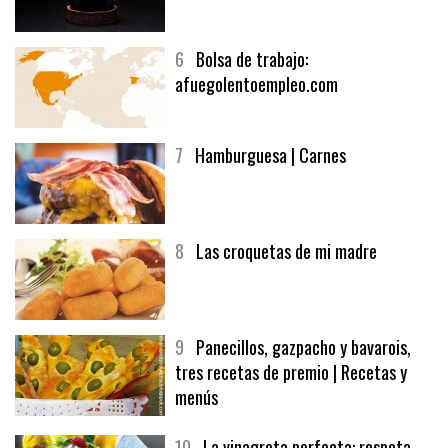
5
CHOCOLATE EN TEXTURAS
6
Bolsa de trabajo:
afuegolentoempleo.com
7
Hamburguesa | Carnes
8
Las croquetas de mi madre
9
Panecillos, gazpacho y bavarois,
tres recetas de premio | Recetas y
menús