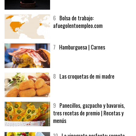
5
CHOCOLATE EN TEXTURAS
6
Bolsa de trabajo:
afuegolentoempleo.com
7
Hamburguesa | Carnes
8
Las croquetas de mi madre
9
Panecillos, gazpacho y bavarois,
tres recetas de premio | Recetas y
menús