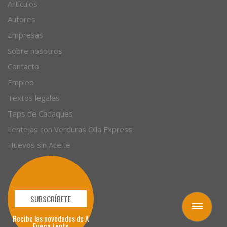
Recetas
Artículos
Autores
Empresas
Sobre nosotros
Contacto
Empleo
Textos legales
Taps de Cadaques
Lentejas con Verduras Olla Express
Huevos sin Aceite
Toggle
navigation
SUBSCRÍBETE