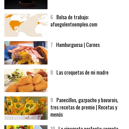
5
CHOCOLATE EN TEXTURAS
6
Bolsa de trabajo:
afuegolentoempleo.com
7
Hamburguesa | Carnes
8
Las croquetas de mi madre
9
Panecillos, gazpacho y bavarois,
tres recetas de premio | Recetas y
menús