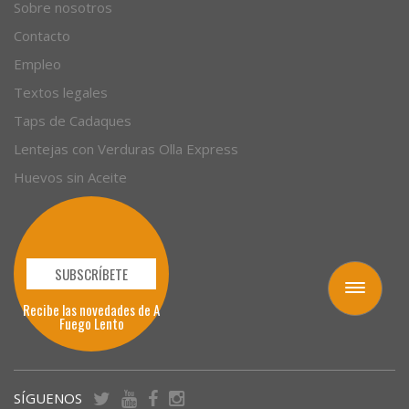
Empresas
Sobre nosotros
Contacto
Empleo
Textos legales
Taps de Cadaques
Lentejas con Verduras Olla Express
Huevos sin Aceite
Toggle
navigation
SUBSCRÍBETE
Recibe las novedades de A
Fuego Lento