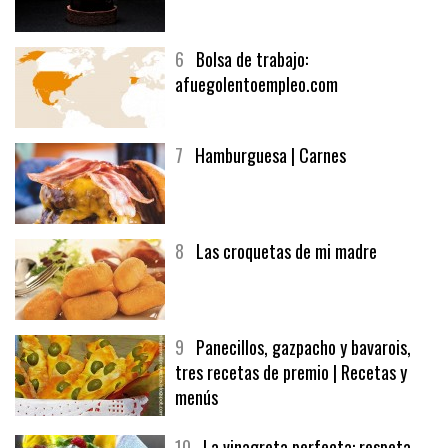
5
CHOCOLATE EN TEXTURAS
6
Bolsa de trabajo:
afuegolentoempleo.com
7
Hamburguesa | Carnes
8
Las croquetas de mi madre
9
Panecillos, gazpacho y bavarois,
tres recetas de premio | Recetas y
menús