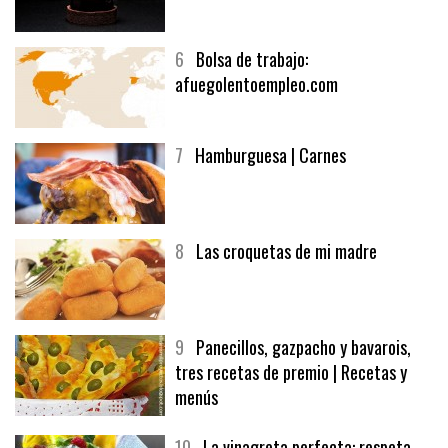
5
CHOCOLATE EN TEXTURAS
6
Bolsa de trabajo:
afuegolentoempleo.com
7
Hamburguesa | Carnes
8
Las croquetas de mi madre
9
Panecillos, gazpacho y bavarois,
tres recetas de premio | Recetas y
menús