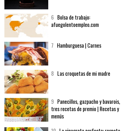
5
CHOCOLATE EN TEXTURAS
6
Bolsa de trabajo:
afuegolentoempleo.com
7
Hamburguesa | Carnes
8
Las croquetas de mi madre
9
Panecillos, gazpacho y bavarois,
tres recetas de premio | Recetas y
menús