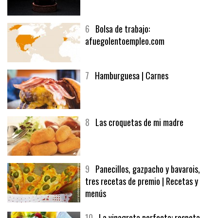
5
CHOCOLATE EN TEXTURAS
6
Bolsa de trabajo:
afuegolentoempleo.com
7
Hamburguesa | Carnes
8
Las croquetas de mi madre
9
Panecillos, gazpacho y bavarois,
tres recetas de premio | Recetas y
menús