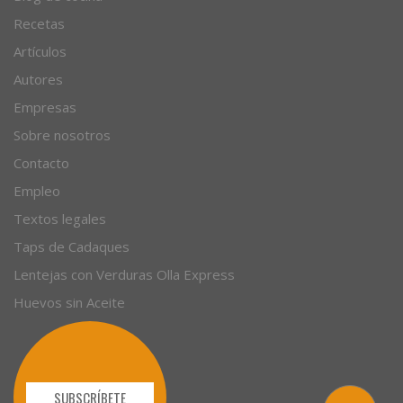
© 1996 - 2026. 31 años. Todos los derechos reservados.
Blog de cocina
Recetas
Artículos
Autores
Empresas
Sobre nosotros
Contacto
Empleo
Textos legales
Taps de Cadaques
Lentejas con Verduras Olla Express
Huevos sin Aceite