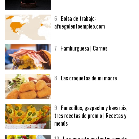
5
CHOCOLATE EN TEXTURAS
6
Bolsa de trabajo:
afuegolentoempleo.com
7
Hamburguesa | Carnes
8
Las croquetas de mi madre
9
Panecillos, gazpacho y bavarois,
tres recetas de premio | Recetas y
menús