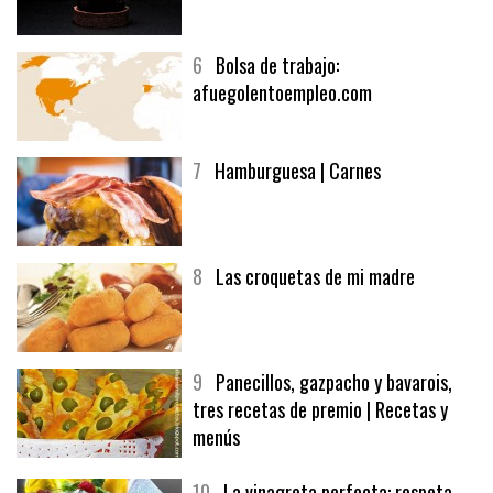
5
CHOCOLATE EN TEXTURAS
6
Bolsa de trabajo:
afuegolentoempleo.com
7
Hamburguesa | Carnes
8
Las croquetas de mi madre
9
Panecillos, gazpacho y bavarois,
tres recetas de premio | Recetas y
menús