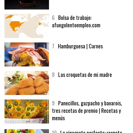
5
CHOCOLATE EN TEXTURAS
6
Bolsa de trabajo:
afuegolentoempleo.com
7
Hamburguesa | Carnes
8
Las croquetas de mi madre
9
Panecillos, gazpacho y bavarois,
tres recetas de premio | Recetas y
menús