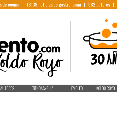
s de cocina |
18139
noticias de gastronomia |
582
autores 
AUTORES
TIENDAS/GUIA
EMPLEO
KOLDO ROYO