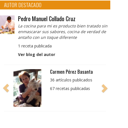
AUTOR DESTACADO
Pedro Manuel Collado Cruz
La cocina para mi es producto bien tratado sin
enmascarar sus sabores, cocina de verdad de
antaño con un toque diferente
1 receta publicada
Ver blog del autor
Pedro Manuel Collado
Cruz
La cocina para mi es
producto bien tratado
sin enmascarar sus
sabores, cocina de
verdad de antaño con
un toque diferente
1 receta publicada