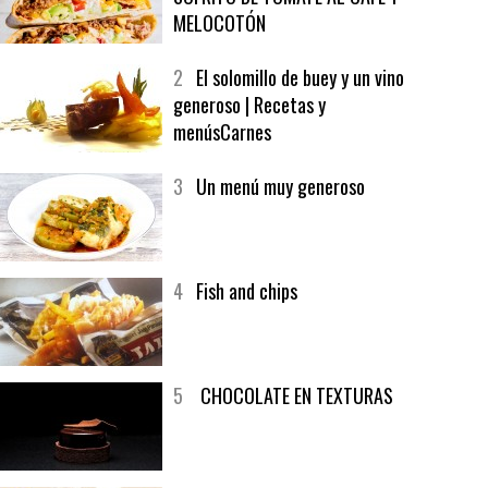
1
CRUNCH WRAP SUPREME CON
SOFRITO DE TOMATE AL CAFÉ Y
MELOCOTÓN
2
El solomillo de buey y un vino
generoso | Recetas y
menúsCarnes
3
Un menú muy generoso
4
Fish and chips
5
CHOCOLATE EN TEXTURAS