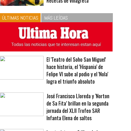
10
La vinagreta perfecta:
respeta las proporciones.
Recetas de vinagreta
ÚLTIMAS NOTICIAS
MÁS LEÍDAS
El 'Teatro del Soho San Miguel'
hace historia, el 'Hispania' de
Felipe VI sube al podio y el 'Nola'
logra el triunfo absoluto
José Francisco Lloreda y ‘Norton
de Sa Fita’ brillan en la segunda