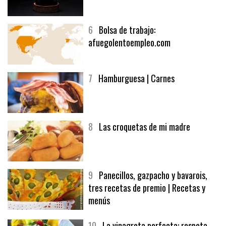
5
CHOCOLATE EN TEXTURAS
6
Bolsa de trabajo:
afuegolentoempleo.com
7
Hamburguesa | Carnes
8
Las croquetas de mi madre
9
Panecillos, gazpacho y bavarois,
tres recetas de premio | Recetas y
menús