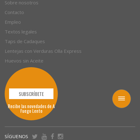
Empresas
Sobre nosotros
Contacto
Empleo
Textos legales
Taps de Cadaques
Lentejas con Verduras Olla Express
Huevos sin Aceite
Toggle
navigation
SUBSCRÍBETE
Recibe las novedades de A
Fuego Lento