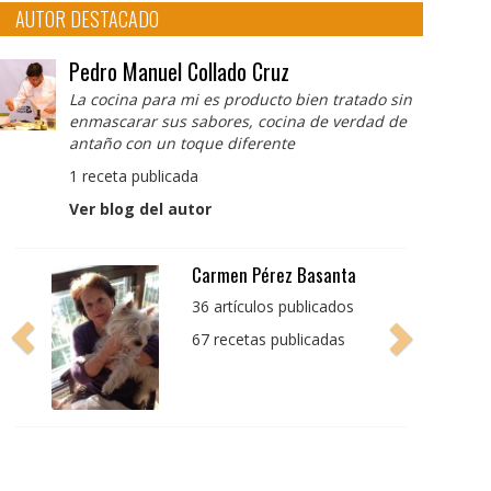
AUTOR DESTACADO
Pedro Manuel Collado Cruz
La cocina para mi es producto bien tratado sin
enmascarar sus sabores, cocina de verdad de
antaño con un toque diferente
1 receta publicada
Ver blog del autor
ta
Pedro Manuel Collado
Cruz
os
La cocina para mi es
s
producto bien tratado
sin enmascarar sus
sabores, cocina de
verdad de antaño con
un toque diferente
1 receta publicada