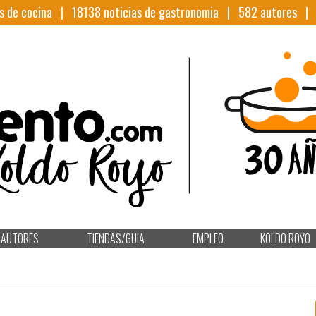
s de cocina |
18138
noticias de gastronomia |
582
autores 
AUTORES
TIENDAS/GUIA
EMPLEO
KOLDO ROYO