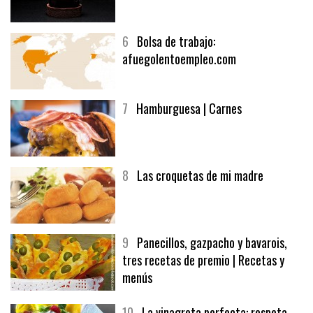
5
CHOCOLATE EN TEXTURAS
6
Bolsa de trabajo:
afuegolentoempleo.com
7
Hamburguesa | Carnes
8
Las croquetas de mi madre
9
Panecillos, gazpacho y bavarois,
tres recetas de premio | Recetas y
menús