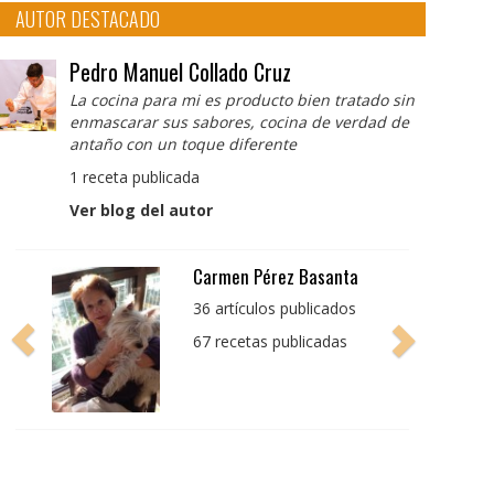
AUTOR DESTACADO
Pedro Manuel Collado Cruz
La cocina para mi es producto bien tratado sin
enmascarar sus sabores, cocina de verdad de
antaño con un toque diferente
1 receta publicada
Ver blog del autor
Pedro Manuel Collado
Cruz
La cocina para mi es
producto bien tratado
sin enmascarar sus
sabores, cocina de
verdad de antaño con
un toque diferente
1 receta publicada