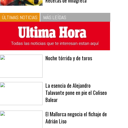
10
La vinagreta perfecta:
respeta las proporciones.
Recetas de vinagreta
ÚLTIMAS NOTICIAS
MÁS LEÍDAS
Noche tórrida y de toros
La esencia de Alejandro
Talavante pone en pie el Coliseo
Balear