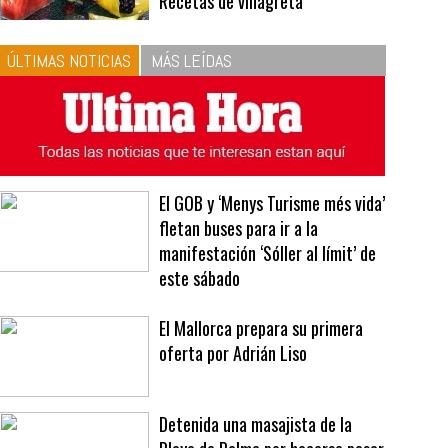
10
La vinagreta perfecta:
respeta las proporciones.
Recetas de vinagreta
ÚLTIMAS NOTICIAS
MÁS LEÍDAS
El GOB y ‘Menys Turisme més vida’
fletan buses para ir a la
manifestación ‘Sóller al límit’ de
este sábado
El Mallorca prepara su primera
oferta por Adrián Liso