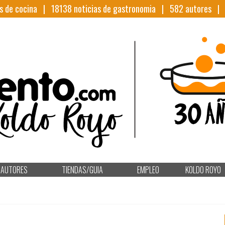
s de cocina |
18138
noticias de gastronomia |
582
autores 
AUTORES
TIENDAS/GUIA
EMPLEO
KOLDO ROYO