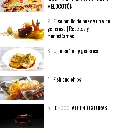
1
CRUNCH WRAP SUPREME CON
SOFRITO DE TOMATE AL CAFÉ Y
MELOCOTÓN
2
El solomillo de buey y un vino
generoso | Recetas y
menúsCarnes
3
Un menú muy generoso
4
Fish and chips
5
CHOCOLATE EN TEXTURAS