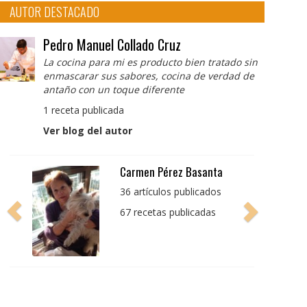
AUTOR DESTACADO
Pedro Manuel Collado Cruz
La cocina para mi es producto bien tratado sin
enmascarar sus sabores, cocina de verdad de
antaño con un toque diferente
1 receta publicada
Ver blog del autor
Pedro Manuel Collado
Cruz
La cocina para mi es
producto bien tratado
sin enmascarar sus
sabores, cocina de
verdad de antaño con
un toque diferente
1 receta publicada