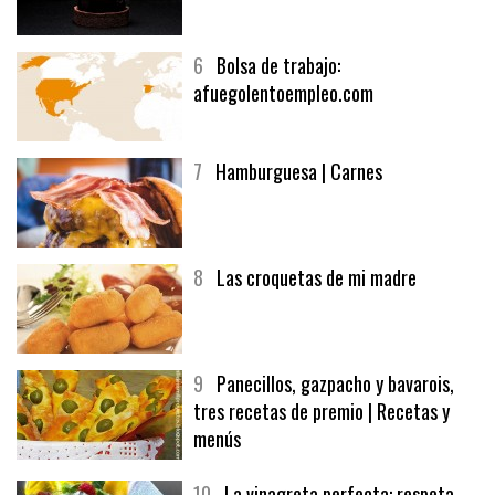
5
CHOCOLATE EN TEXTURAS
6
Bolsa de trabajo:
afuegolentoempleo.com
7
Hamburguesa | Carnes
8
Las croquetas de mi madre
9
Panecillos, gazpacho y bavarois,
tres recetas de premio | Recetas y
menús