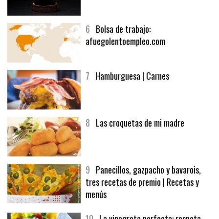
5
CHOCOLATE EN TEXTURAS
6
Bolsa de trabajo:
afuegolentoempleo.com
7
Hamburguesa | Carnes
8
Las croquetas de mi madre
9
Panecillos, gazpacho y bavarois,
tres recetas de premio | Recetas y
menús