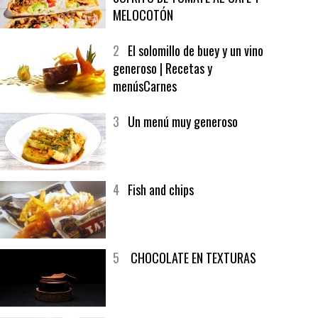
1
CRUNCH WRAP SUPREME CON
SOFRITO DE TOMATE AL CAFÉ Y
MELOCOTÓN
2
El solomillo de buey y un vino
generoso | Recetas y
menúsCarnes
3
Un menú muy generoso
4
Fish and chips
5
CHOCOLATE EN TEXTURAS