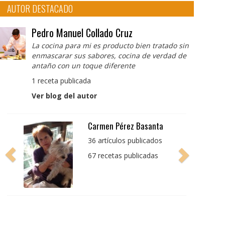
AUTOR DESTACADO
Pedro Manuel Collado Cruz
La cocina para mi es producto bien tratado sin
enmascarar sus sabores, cocina de verdad de
antaño con un toque diferente
1 receta publicada
Ver blog del autor
Pedro Manuel Collado
Cruz
La cocina para mi es
producto bien tratado
sin enmascarar sus
sabores, cocina de
verdad de antaño con
un toque diferente
1 receta publicada