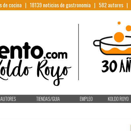
s de cocina |
18139
noticias de gastronomia |
582
autores 
AUTORES
TIENDAS/GUIA
EMPLEO
KOLDO ROYO