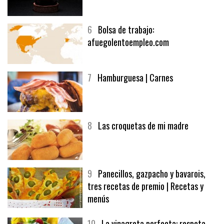
5
CHOCOLATE EN TEXTURAS
6
Bolsa de trabajo:
afuegolentoempleo.com
7
Hamburguesa | Carnes
8
Las croquetas de mi madre
9
Panecillos, gazpacho y bavarois,
tres recetas de premio | Recetas y
menús