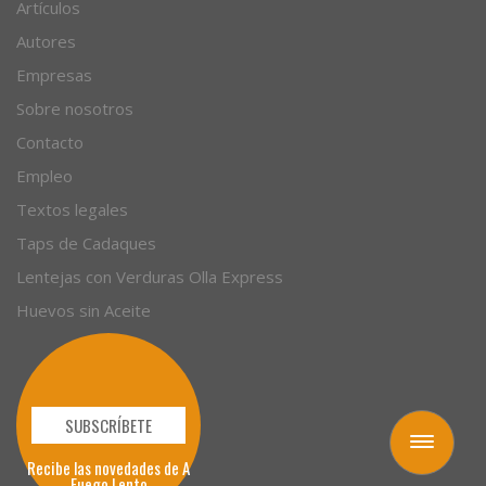
Recetas
Artículos
Autores
Empresas
Sobre nosotros
Contacto
Empleo
Textos legales
Taps de Cadaques
Lentejas con Verduras Olla Express
Huevos sin Aceite
Toggle
navigation
SUBSCRÍBETE