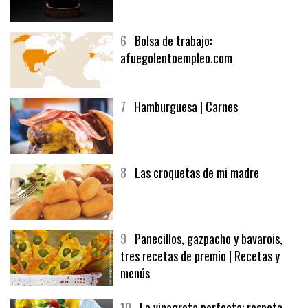
5
CHOCOLATE EN TEXTURAS
6
Bolsa de trabajo:
afuegolentoempleo.com
7
Hamburguesa | Carnes
8
Las croquetas de mi madre
9
Panecillos, gazpacho y bavarois,
tres recetas de premio | Recetas y
menús