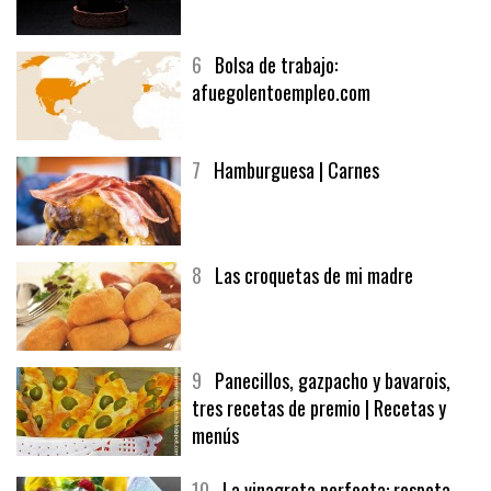
5
CHOCOLATE EN TEXTURAS
6
Bolsa de trabajo:
afuegolentoempleo.com
7
Hamburguesa | Carnes
8
Las croquetas de mi madre
9
Panecillos, gazpacho y bavarois,
tres recetas de premio | Recetas y
menús