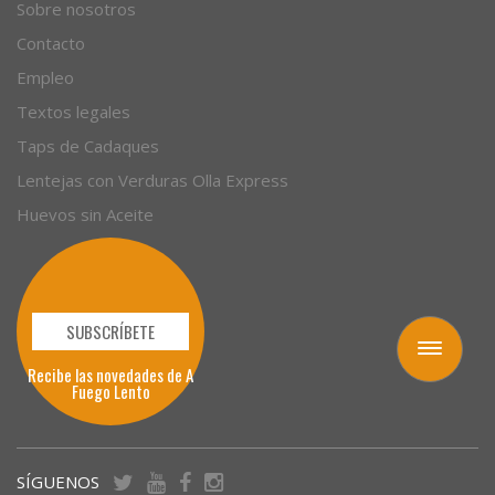
Empresas
Sobre nosotros
Contacto
Empleo
Textos legales
Taps de Cadaques
Lentejas con Verduras Olla Express
Huevos sin Aceite
Toggle
navigation
SUBSCRÍBETE
Recibe las novedades de A
Fuego Lento