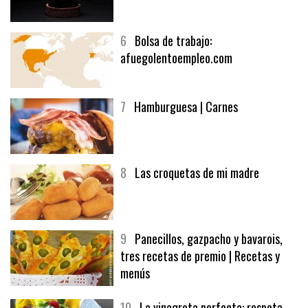
5
CHOCOLATE EN TEXTURAS
6
Bolsa de trabajo:
afuegolentoempleo.com
7
Hamburguesa | Carnes
8
Las croquetas de mi madre
9
Panecillos, gazpacho y bavarois,
tres recetas de premio | Recetas y
menús