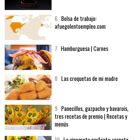
5
CHOCOLATE EN TEXTURAS
6
Bolsa de trabajo:
afuegolentoempleo.com
7
Hamburguesa | Carnes
8
Las croquetas de mi madre
9
Panecillos, gazpacho y bavarois,
tres recetas de premio | Recetas y
menús