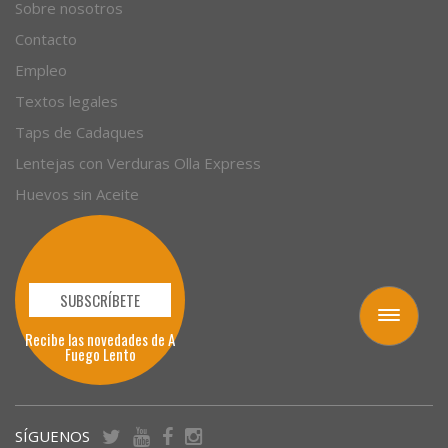
Empresas
Sobre nosotros
Contacto
Empleo
Textos legales
Taps de Cadaques
Lentejas con Verduras Olla Express
Huevos sin Aceite
Toggle
navigation
SUBSCRÍBETE
Recibe las novedades de A
Fuego Lento