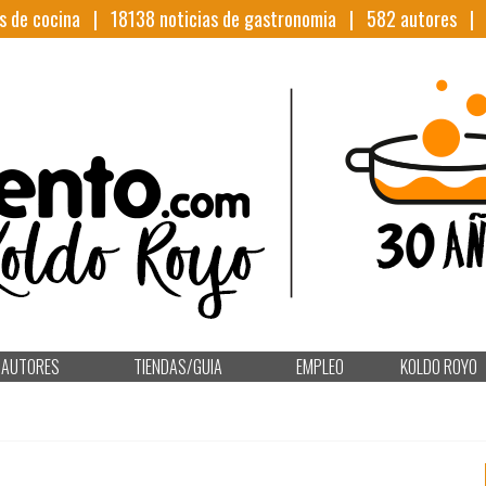
s de cocina |
18138
noticias de gastronomia |
582
autores 
AUTORES
TIENDAS/GUIA
EMPLEO
KOLDO ROYO