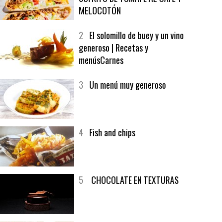
1
CRUNCH WRAP SUPREME CON
SOFRITO DE TOMATE AL CAFÉ Y
MELOCOTÓN
2
El solomillo de buey y un vino
generoso | Recetas y
menúsCarnes
3
Un menú muy generoso
4
Fish and chips
5
CHOCOLATE EN TEXTURAS