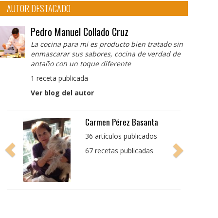
AUTOR DESTACADO
Pedro Manuel Collado Cruz
La cocina para mi es producto bien tratado sin
enmascarar sus sabores, cocina de verdad de
antaño con un toque diferente
1 receta publicada
Ver blog del autor
Pedro Manuel Collado
Cruz
La cocina para mi es
producto bien tratado
sin enmascarar sus
sabores, cocina de
verdad de antaño con
un toque diferente
1 receta publicada