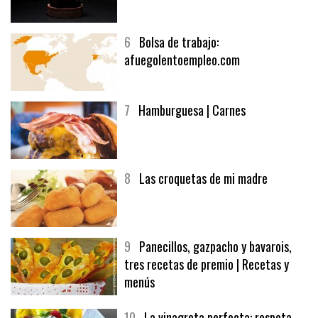
5
CHOCOLATE EN TEXTURAS
6
Bolsa de trabajo:
afuegolentoempleo.com
7
Hamburguesa | Carnes
8
Las croquetas de mi madre
9
Panecillos, gazpacho y bavarois,
tres recetas de premio | Recetas y
menús